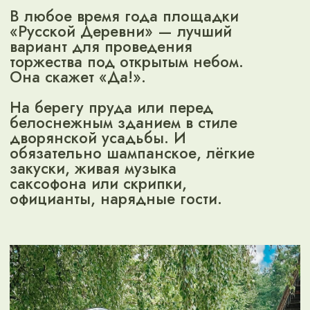
приятный
бонус
Отмечайте день рождения или
годовщину свадьбы в ресторане
«Русская Деревня» и получите 3000
бонусов на услуги комплекса.
Подробнее
Хотите узнать больше о возможностях
комплекса? Позвоните по одному из
телефонов:
+7 (4922) 250-250