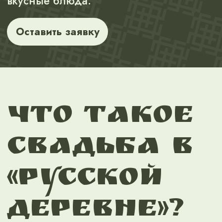
Наши молодожёны и их гости
отдыхают в тёплых и светлых
номерах отеля и гостевых
домах.
О нас