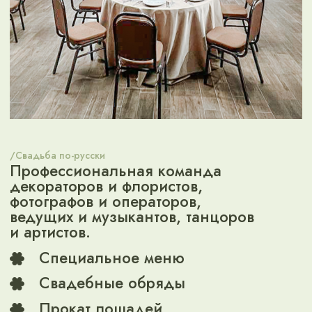
Девичник и
мальчишник
По обычаю девушки ходили в этот
день в баню: парились и гадали.
Жених вместе с друзьями прощался
с холостяцкой жизнью и
произносил тост за здоровье
невесты.