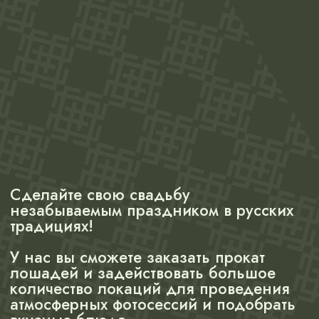
ЧТО ТАКОЕ
СВАДЬБА В
«РУССКОЙ
ДЕРЕВНЕ»?
/Свадьба по-русски
Свадьба в «Русской Деревне»
— это гарантия яркого
торжества. Мы предоставляем
отличный сервис, хорошую
кухню, комфортные условия
для сборов жениха и невесты,
проведения мальчишника и
девичника.