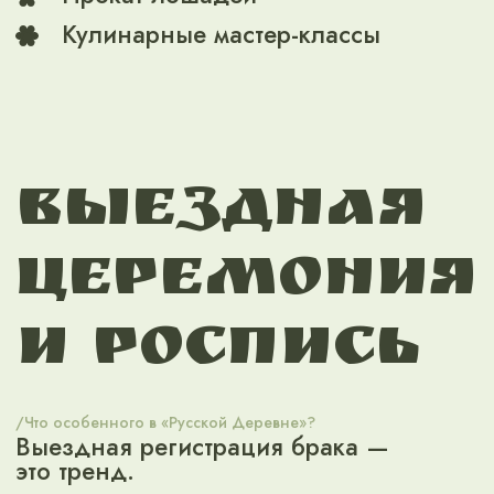
Русская Деревня предлагает
бани и СПА-процедуры для
молодожёнов
Для девушек программу «СПА-
девичник» с ароматерапией,
индивидуальным мягким
парением и другими
полезными процедурами.
Для молодцев программу
«Дружная компания»,
также включающую в себя
ароматерапию, парение и
массаж спины.